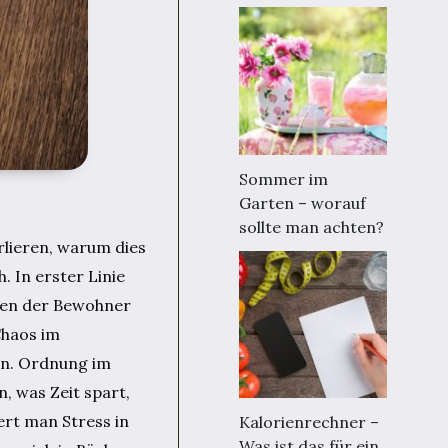
Sommer im
Garten – worauf
sollte man achten?
rlieren, warum dies
. In erster Linie
nden der Bewohner
Chaos im
hen. Ordnung im
, was Zeit spart,
rt man Stress in
Kalorienrechner –
Was ist das für ein