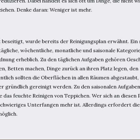
duzieren. Dabei handelt es sich oft um Dinge, die nicht wi
iehen. Denke daran: Weniger ist mehr.
seitigt, wurde bereits der Reinigungsplan erwähnt. Ein s
tägliche, wöchentliche, monatliche und saisonale Kategorie
rdnung erheblich. Zu den täglichen Aufgaben gehören Gesch
n, Betten machen, Dinge zurück an ihren Platz legen, den
ich sollten die Oberflächen in allen Räumen abgestaubt
r gründlich gereinigt werden. Zu den saisonalen Aufgabe
as feuchte Reinigen von Teppichen. Wer sich an diesen Pl
schwieriges Unterfangen mehr ist. Allerdings erfordert die
möglich.