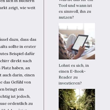
en sich in Büchern
Tool und wann ist
rkt zeigt, wie weit
es sinnvoll, ihn zu
nutzen?
ssel dazu, dass das
ts sollte in erster
utes Beispiel dafür
chirr direkt nach
Lohnt es sich, in
 Platz haben, an
einen E-Book-
 auch darin, einen
Reader zu
ne das Gefühl von
investieren?
en bringt ein
chtig ist jedoch,
ause ordentlich zu