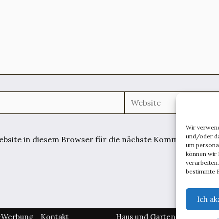
Website
Wir verwen
und/oder da
site in diesem Browser für die nächste Kommentierung 
um persona
können wir 
verarbeiten
bestimmte F
Ich ak
l-Werbung
Kontakt
Haus und Garten
Lebenswe