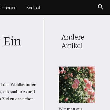
Suc
Techniken
Kontakt
Andere
 Ein
Artikel
uf das Wohlbefinden
, ein sauberes und
 Ziel zu erreichen.
Wie man aus