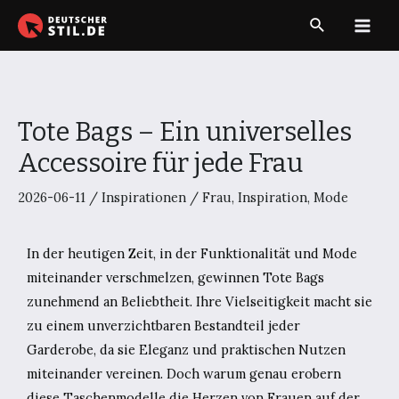
Zum
Suche
Inhalt
Main
springen
Men
Tote Bags – Ein universelles
Accessoire für jede Frau
2026-06-11
/
Inspirationen
/
Frau
,
Inspiration
,
Mode
In der heutigen Zeit, in der Funktionalität und Mode
miteinander verschmelzen, gewinnen Tote Bags
zunehmend an Beliebtheit. Ihre Vielseitigkeit macht sie
zu einem unverzichtbaren Bestandteil jeder
Garderobe, da sie Eleganz und praktischen Nutzen
miteinander vereinen. Doch warum genau erobern
diese Taschenmodelle die Herzen von Frauen auf der