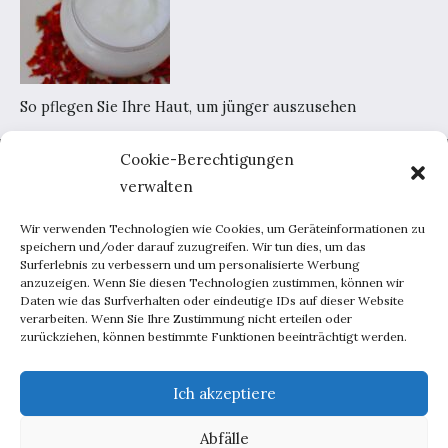
So pflegen Sie Ihre Haut, um jünger auszusehen
Cookie-Berechtigungen
Home
verwalten
AGB
Datenschutzerklärung
Wir verwenden Technologien wie Cookies, um Geräteinformationen zu
Portal-Werbung
speichern und/oder darauf zuzugreifen. Wir tun dies, um das
Surferlebnis zu verbessern und um personalisierte Werbung
Kontakt
anzuzeigen. Wenn Sie diesen Technologien zustimmen, können wir
Daten wie das Surfverhalten oder eindeutige IDs auf dieser Website
verarbeiten. Wenn Sie Ihre Zustimmung nicht erteilen oder
Haus und Garten
zurückziehen, können bestimmte Funktionen beeinträchtigt werden.
Lebensweise
Beratung
Ich akzeptiere
Inspirationen
Abfälle
Männchen