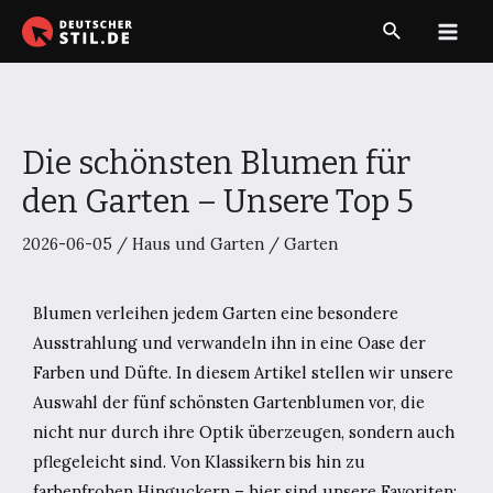
Zum
Suche
Inhalt
Main
springen
Men
Die schönsten Blumen für
den Garten – Unsere Top 5
2026-06-05
/
Haus und Garten
/
Garten
Blumen verleihen jedem Garten eine besondere
Ausstrahlung und verwandeln ihn in eine Oase der
Farben und Düfte. In diesem Artikel stellen wir unsere
Auswahl der fünf schönsten Gartenblumen vor, die
nicht nur durch ihre Optik überzeugen, sondern auch
pflegeleicht sind. Von Klassikern bis hin zu
farbenfrohen Hinguckern – hier sind unsere Favoriten: