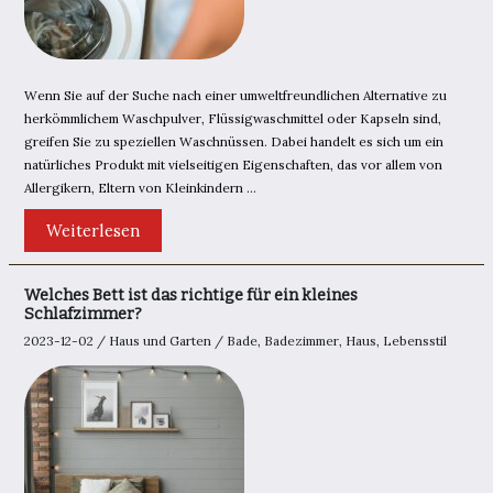
Wenn Sie auf der Suche nach einer umweltfreundlichen Alternative zu
herkömmlichem Waschpulver, Flüssigwaschmittel oder Kapseln sind,
greifen Sie zu speziellen Waschnüssen. Dabei handelt es sich um ein
natürliches Produkt mit vielseitigen Eigenschaften, das vor allem von
Allergikern, Eltern von Kleinkindern …
Wäschemuttern
Weiterlesen
–
wie
werden
sie
Welches Bett ist das richtige für ein kleines
verwendet,
Schlafzimmer?
was
bringen
2023-12-02
/
Haus und Garten
/
Bade
,
Badezimmer
,
Haus
,
Lebensstil
sie?