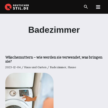
Zum
Suche
Inhalt
Main
springen
Men
Badezimmer
Wäschemuttern – wie werden sie verwendet, was bringen
sie?
2023-12-04
/
Haus und Garten
/
Badezimmer
,
Hause