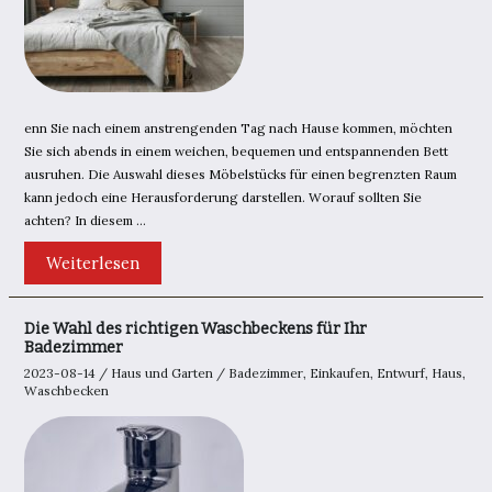
enn Sie nach einem anstrengenden Tag nach Hause kommen, möchten
Sie sich abends in einem weichen, bequemen und entspannenden Bett
ausruhen. Die Auswahl dieses Möbelstücks für einen begrenzten Raum
kann jedoch eine Herausforderung darstellen. Worauf sollten Sie
achten? In diesem …
Welches
Weiterlesen
Bett
ist
das
richtige
Die Wahl des richtigen Waschbeckens für Ihr
für
Badezimmer
ein
kleines
2023-08-14
/
Haus und Garten
/
Badezimmer
,
Einkaufen
,
Entwurf
,
Haus
,
Schlafzimmer?
Waschbecken