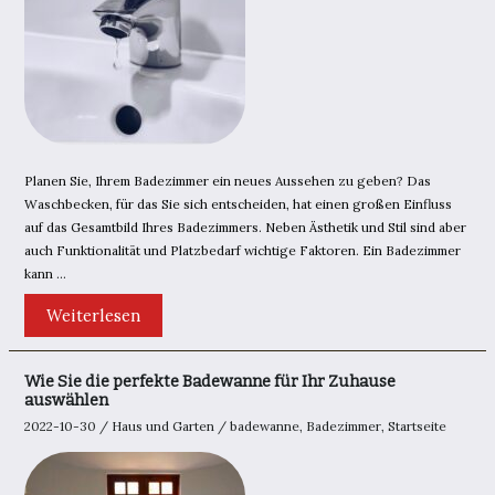
Planen Sie, Ihrem Badezimmer ein neues Aussehen zu geben? Das
Waschbecken, für das Sie sich entscheiden, hat einen großen Einfluss
auf das Gesamtbild Ihres Badezimmers. Neben Ästhetik und Stil sind aber
auch Funktionalität und Platzbedarf wichtige Faktoren. Ein Badezimmer
kann …
Die
Weiterlesen
Wahl
des
richtigen
Waschbeckens
Wie Sie die perfekte Badewanne für Ihr Zuhause
für
auswählen
Ihr
Badezimmer
2022-10-30
/
Haus und Garten
/
badewanne
,
Badezimmer
,
Startseite