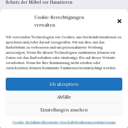
Schutz der Möbel vor Haustieren
Cookie-Berechtigungen
Home
verwalten
AGB
Datenschutzerklärung
Wir verwenden Technologien wie Cookies, um Geräteinformationen zu
Portal-Werbung
speichern und/oder darauf zuzugreifen. Wir tun dies, um das
Surferlebnis zu verbessern und um personalisierte Werbung
Kontakt
anzuzeigen. Wenn Sie diesen Technologien zustimmen, können wir
Daten wie das Surfverhalten oder eindeutige IDs auf dieser Website
verarbeiten. Wenn Sie Ihre Zustimmung nicht erteilen oder
Haus und Garten
zurückziehen, können bestimmte Funktionen beeinträchtigt werden.
Lebensweise
Beratung
Ich akzeptiere
Inspirationen
Abfälle
Männchen
Techniken
Einstellungen ansehen
Copyright © 2026 deutscherstil.de
Cookie-Richtlinie
Allgemeine Geschäftsbedingungen
Impressum