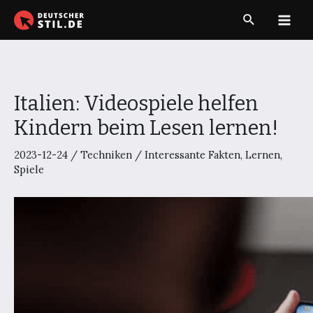
Zum
Suche
Inhalt
Main
springen
Men
Italien: Videospiele helfen
Kindern beim Lesen lernen!
2023-12-24
/
Techniken
/
Interessante Fakten
,
Lernen
,
Spiele