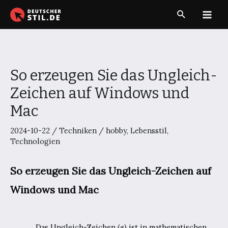
Zum
Suche
Inhalt
Main
springen
Men
So erzeugen Sie das Ungleich-
Zeichen auf Windows und
Mac
2024-10-22
/
Techniken
/
hobby
,
Lebensstil
,
Technologien
So erzeugen Sie das Ungleich-Zeichen auf
Windows und Mac
Das Ungleich-Zeichen (≠) ist in mathematischen