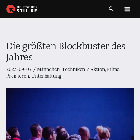
Zum
Suche
Inhalt
Main
springen
Men
Die größten Blockbuster des
Jahres
2023-09-07
/
Männchen
,
Techniken
/
Aktion
,
Filme
,
Premieren
,
Unterhaltung