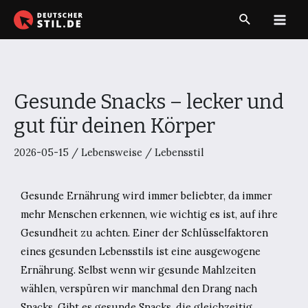
Zum
Suche
Inhalt
Main
springen
Men
Gesunde Snacks – lecker und
gut für deinen Körper
2026-05-15
/
Lebensweise
/
Lebensstil
Gesunde Ernährung wird immer beliebter, da immer
mehr Menschen erkennen, wie wichtig es ist, auf ihre
Gesundheit zu achten. Einer der Schlüsselfaktoren
eines gesunden Lebensstils ist eine ausgewogene
Ernährung. Selbst wenn wir gesunde Mahlzeiten
wählen, verspüren wir manchmal den Drang nach
Snacks. Gibt es gesunde Snacks, die gleichzeitig