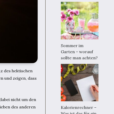
Sommer im
Garten – worauf
sollte man achten?
tz des hektischen
ken und zeigen, dass
dabei nicht um den
lieben des anderen
Kalorienrechner –
Was ist das für ein