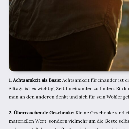
1. Achtsamkeit als Basis:
Achtsamkeit füreinander ist e
Alltags ist es wichtig, Zeit füreinander zu finden. Ein
man an den anderen denkt und sich für sein Wohlergeh
2. Überraschende Geschenke:
Kleine Geschenke sind e
materiellen Wert, sondern vielmehr um die Geste selb