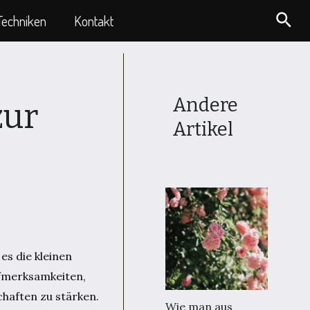
Suc
Techniken
Kontakt
Andere
zur
Artikel
es die kleinen
ufmerksamkeiten,
chaften zu stärken.
Wie man aus