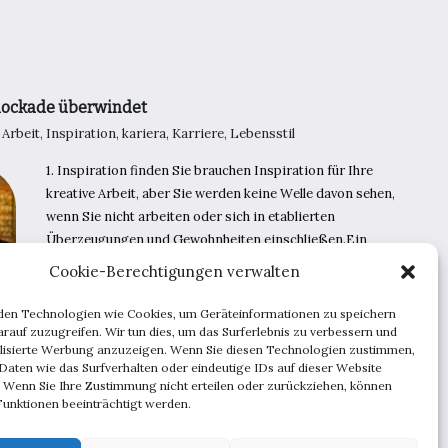
zum
Schreiben
von
Inhalten
Blockade überwindet
/
Arbeit
,
Inspiration
,
kariera
,
Karriere
,
Lebensstil
1. Inspiration finden Sie brauchen Inspiration für Ihre
kreative Arbeit, aber Sie werden keine Welle davon sehen,
wenn Sie nicht arbeiten oder sich in etablierten
Überzeugungen und Gewohnheiten einschließen.Ein
offener Geist ist hilfreich bei der Entwicklung von
Cookie-Berechtigungen verwalten
Kreativität. Was ist …
den Technologien wie Cookies, um Geräteinformationen zu speichern
Wie
Weiterlesen
rauf zuzugreifen. Wir tun dies, um das Surferlebnis zu verbessern und
man
lisierte Werbung anzuzeigen. Wenn Sie diesen Technologien zustimmen,
eine
Daten wie das Surfverhalten oder eindeutige IDs auf dieser Website
kreative
. Wenn Sie Ihre Zustimmung nicht erteilen oder zurückziehen, können
Blockade
überwindet
unktionen beeinträchtigt werden.