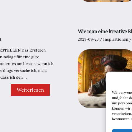
endlich
Ihren
Hintern
hoch
und
werden
KONZENTRIERT?
Wie man eine kreative 
4
t
2023-09-23
/
Inspirationen
Dinge,
die
mir
RSTELLEN Das Erstellen
helfen,
Grundlage für eine gute
mich
auf
ioniert es am besten, wenn ich
die
lerdings versuche ich, nicht
Arbeit
, dass ich den …
zu
konzentrieren
10
Weiterlesen
Wir verwen
Wege,
um
und/oder da
Ihre
um persona
Zeit
können wir 
gut
verarbeiten
zu
bestimmte F
organisieren