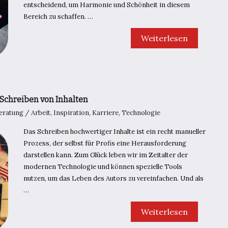
entscheidend, um Harmonie und Schönheit in diesem
Bereich zu schaffen. …
Welche
Weiterlesen
Pflanzen
für
den
Wassergarten
wählen?
 Schreiben von Inhalten
eratung
/
Arbeit
,
Inspiration
,
Karriere
,
Technologie
Das Schreiben hochwertiger Inhalte ist ein recht manueller
Prozess, der selbst für Profis eine Herausforderung
darstellen kann. Zum Glück leben wir im Zeitalter der
modernen Technologie und können spezielle Tools
nutzen, um das Leben des Autors zu vereinfachen. Und als
…
10
Weiterlesen
großartige
Tools