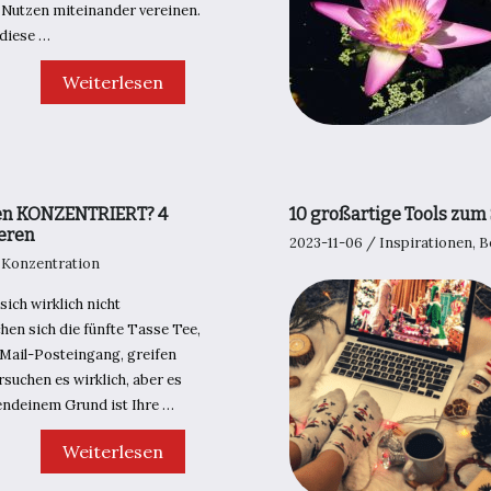
 Nutzen miteinander vereinen.
diese …
Tote
Weiterlesen
Bags
–
Ein
universelles
Accessoire
für
jede
den KONZENTRIERT? 4
10 großartige Tools zum
Frau
ieren
2023-11-06
/
Inspirationen
,
B
,
Konzentration
ich wirklich nicht
hen sich die fünfte Tasse Tee,
Mail-Posteingang, greifen
suchen es wirklich, aber es
gendeinem Grund ist Ihre …
Wie
Weiterlesen
kriegen
Sie