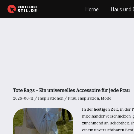
Zum
Home
Haus und 
Inhalt
springen
Tote Bags – Ein universelles Accessoire für jede Frau
2026-06-11
/
Inspirationen
/
Frau
,
Inspiration
,
Mode
In der heutigen Zeit, in der
miteinander verschmelzen,
zunehmend an Beliebtheit. Ih
einem unverzichtbaren Besta