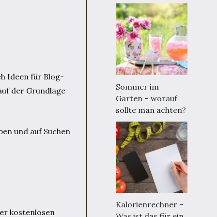
ch Ideen für Blog-
Sommer im
auf der Grundlage
Garten – worauf
sollte man achten?
eben und auf Suchen
Kalorienrechner –
der kostenlosen
Was ist das für ein