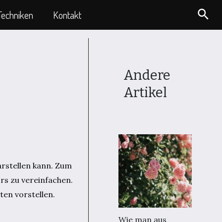
Suc
Techniken
Kontakt
Andere
Artikel
arstellen kann. Zum
rs zu vereinfachen.
ten vorstellen.
Wie man aus