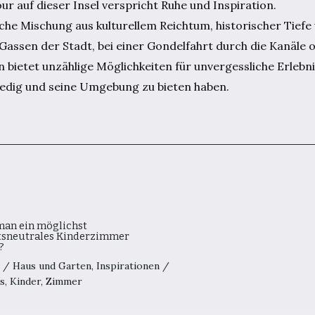
r auf dieser Insel verspricht Ruhe und Inspiration.
he Mischung aus kulturellem Reichtum, historischer Tiefe 
assen der Stadt, bei einer Gondelfahrt durch die Kanäle o
ietet unzählige Möglichkeiten für unvergessliche Erlebni
Venedig und seine Umgebung zu bieten haben.
man ein möglichst
tsneutrales Kinderzimmer
?
7
/
Haus und Garten
,
Inspirationen
/
s
,
Kinder
,
Zimmer