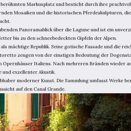
berühmten Markusplatz und besticht durch ihre prachtvoll
nden Mosaiken und die historischen Pferdeskulpturen, di
acht.
benden Panoramablick über die Lagune und ist ein unverz
Wetter bis zu den schneebedeckten Gipfeln der Alpen.
als mächtige Republik. Seine gotische Fassade und die rei
toretto zeugen von der einstigen Bedeutung der Dogensta
n Opernhäuser Italiens. Nach mehreren Bränden wieder a
 und exzellenter Akustik.
Liebhaber moderner Kunst. Die Sammlung umfasst Werke be
ussicht auf den Canal Grande.