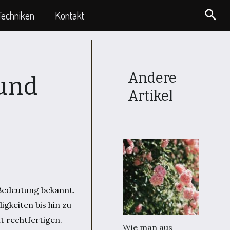
Suc
Techniken
Kontakt
Andere
 und
Artikel
e Bedeutung bekannt.
gkeiten bis hin zu
t rechtfertigen.
Wie man aus