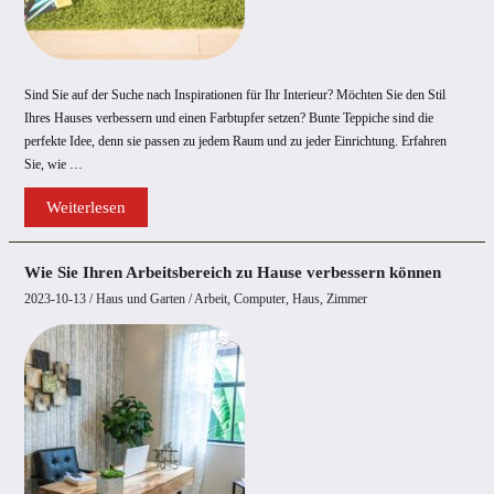
Sind Sie auf der Suche nach Inspirationen für Ihr Interieur? Möchten Sie den Stil
Ihres Hauses verbessern und einen Farbtupfer setzen? Bunte Teppiche sind die
perfekte Idee, denn sie passen zu jedem Raum und zu jeder Einrichtung. Erfahren
Sie, wie …
Farbige
Weiterlesen
Teppiche
–
eine
Möglichkeit,
Wie Sie Ihren Arbeitsbereich zu Hause verbessern können
Ihr
Interieur
2023-10-13
/
Haus und Garten
/
Arbeit
,
Computer
,
Haus
,
Zimmer
aufzufrischen!