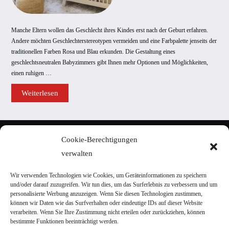
Manche Eltern wollen das Geschlecht ihres Kindes erst nach der Geburt erfahren.
Andere möchten Geschlechterstereotypen vermeiden und eine Farbpalette jenseits der
traditionellen Farben Rosa und Blau erkunden. Die Gestaltung eines
geschlechtsneutralen Babyzimmers gibt Ihnen mehr Optionen und Möglichkeiten,
einen ruhigen …
Wie
Weiterlesen
kann
man
ein
möglichst
geschlechtsneutrales
Home
Kinderzimmer
Cookie-Berechtigungen
einrichten?
AGB
verwalten
Datenschutzerklärung
Portal-Werbung
Wir verwenden Technologien wie Cookies, um Geräteinformationen zu speichern
und/oder darauf zuzugreifen. Wir tun dies, um das Surferlebnis zu verbessern und um
Kontakt
personalisierte Werbung anzuzeigen. Wenn Sie diesen Technologien zustimmen,
können wir Daten wie das Surfverhalten oder eindeutige IDs auf dieser Website
verarbeiten. Wenn Sie Ihre Zustimmung nicht erteilen oder zurückziehen, können
Haus und Garten
bestimmte Funktionen beeinträchtigt werden.