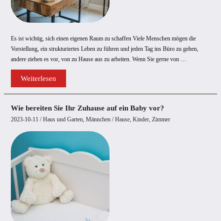
Es ist wichtig, sich einen eigenen Raum zu schaffen Viele Menschen mögen die
Vorstellung, ein strukturiertes Leben zu führen und jeden Tag ins Büro zu gehen,
andere ziehen es vor, von zu Hause aus zu arbeiten. Wenn Sie gerne von …
Wie
Weiterlesen
Sie
Ihren
Arbeitsbereich
zu
Wie bereiten Sie Ihr Zuhause auf ein Baby vor?
Hause
verbessern
2023-10-11
/
Haus und Garten
,
Männchen
/
Hause
,
Kinder
,
Zimmer
können