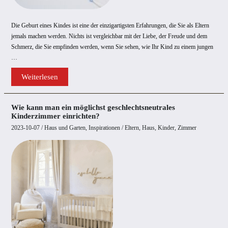
Die Geburt eines Kindes ist eine der einzigartigsten Erfahrungen, die Sie als Eltern
jemals machen werden. Nichts ist vergleichbar mit der Liebe, der Freude und dem
Schmerz, die Sie empfinden werden, wenn Sie sehen, wie Ihr Kind zu einem jungen
…
Wie
Weiterlesen
bereiten
Sie
Ihr
Zuhause
Wie kann man ein möglichst geschlechtsneutrales
auf
Kinderzimmer einrichten?
ein
Baby
2023-10-07
/
Haus und Garten
,
Inspirationen
/
Eltern
,
Haus
,
Kinder
,
Zimmer
vor?