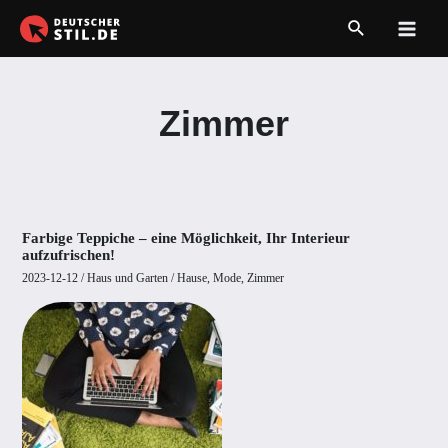
Zum
Suche
Inhalt
Main
springen
Men
Zimmer
Farbige Teppiche – eine Möglichkeit, Ihr Interieur
aufzufrischen!
2023-12-12
/
Haus und Garten
/
Hause
,
Mode
,
Zimmer