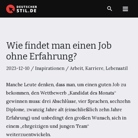
Zum
Suche
Inhalt
Main
springen
Men
Wie findet man einen Job
ohne Erfahrung?
2023-12-10
/
Inspirationen
/
Arbeit
,
Karriere
,
Lebensstil
Manche Leute denken, dass man, um einen guten
Job
zu
bekommen, den Wettbewerb „Kandidat des Monats“
gewinnen muss: drei Abschlüsse, vier Sprachen, sechzehn
Diplome, zwanzig Jahre alt (einschließlich zehn Jahre
Erfahrung) und unbedingt den großen Wunsch, sich in
einem „ehrgeizigen und jungen Team“
weiterzuentwickeln.