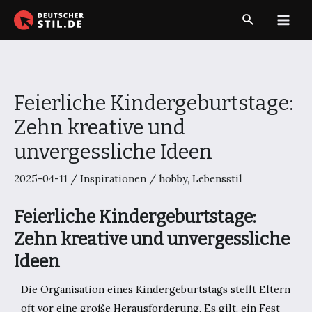
Zum
Suche
Inhalt
Main
springen
Men
Feierliche Kindergeburtstage:
Zehn kreative und
unvergessliche Ideen
2025-04-11
/
Inspirationen
/
hobby
,
Lebensstil
Feierliche Kindergeburtstage:
Zehn kreative und unvergessliche
Ideen
Die Organisation eines Kindergeburtstags stellt Eltern
oft vor eine große Herausforderung. Es gilt, ein Fest