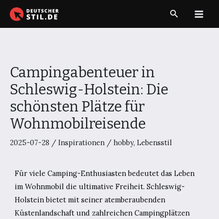
Zum
Suche
Inhalt
Main
springen
Men
Campingabenteuer in
Schleswig-Holstein: Die
schönsten Plätze für
Wohnmobilreisende
2025-07-28
/
Inspirationen
/
hobby
,
Lebensstil
Für viele Camping-Enthusiasten bedeutet das Leben
im Wohnmobil die ultimative Freiheit. Schleswig-
Holstein bietet mit seiner atemberaubenden
Küstenlandschaft und zahlreichen Campingplätzen