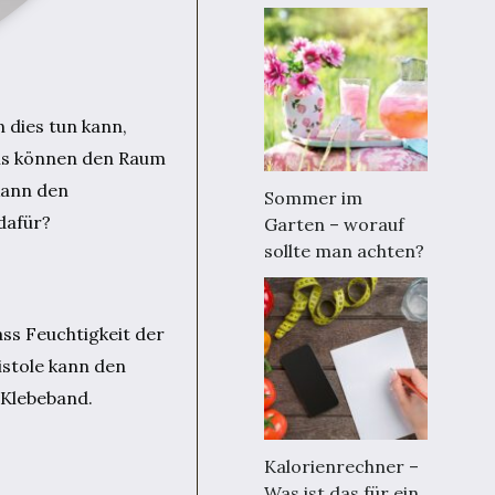
 dies tun kann,
gels können den Raum
kann den
Sommer im
dafür?
Garten – worauf
sollte man achten?
ass Feuchtigkeit der
pistole kann den
s Klebeband.
Kalorienrechner –
Was ist das für ein