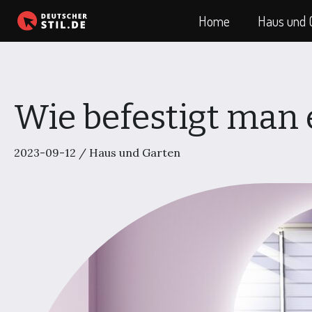
Zum
Home
Haus und 
Inhalt
springen
Wie befestigt man 
2023-09-12
/
Haus und Garten