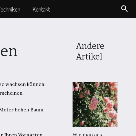
Suc
Techniken
Kontakt
Andere
ten
Artikel
asse wachsen können.
rscheinen.
9 Meter hohen Baum
Wie man aus
ür Ihren Vorgarten