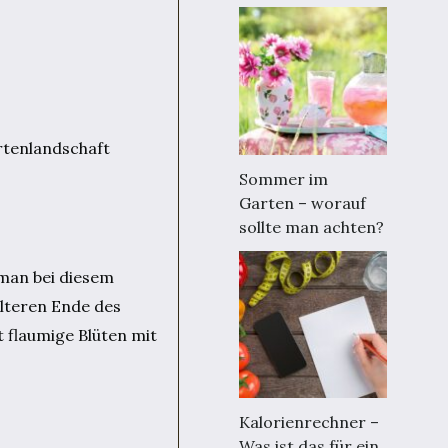
rtenlandschaft
Sommer im
Garten – worauf
sollte man achten?
s man bei diesem
älteren Ende des
 flaumige Blüten mit
Kalorienrechner –
Was ist das für ein