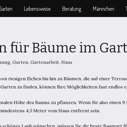
Garten
Lebensweise
Beratung
Männchen
en für Bäume im Gar
nzung
,
Garten
,
Gartenarbeit
,
Haus
von riesigen Eichen bis hin zu Bäumen, die auf einer Terr
Garten zu finden, können Ihre Möglichkeiten fast endlos e
ximalen Höhe des Baums zu pflanzen. Wenn Sie also einen 
mindestens 4,5 Meter vom Haus entfernt sein.
in schönes Laub wünschen, müssen Sie die beste Baumart f