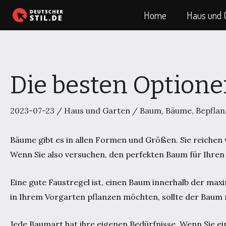
Zum
Home
Haus und 
Inhalt
springen
Die besten Option
2023-07-23
/
Haus und Garten
/
Baum
,
Bäume
,
Bepfla
Bäume gibt es in allen Formen und Größen. Sie reichen 
Wenn Sie also versuchen, den perfekten Baum für Ihren 
Eine gute Faustregel ist, einen Baum innerhalb der ma
in Ihrem Vorgarten pflanzen möchten, sollte der Baum 
Jede Baumart hat ihre eigenen Bedürfnisse. Wenn Sie e