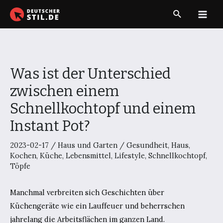
Zum
Suche
Inhalt
Main
springen
Men
Was ist der Unterschied
zwischen einem
Schnellkochtopf und einem
Instant Pot?
2023-02-17
/
Haus und Garten
/
Gesundheit
,
Haus
,
Kochen
,
Küche
,
Lebensmittel
,
Lifestyle
,
Schnellkochtopf
,
Töpfe
Manchmal verbreiten sich Geschichten über
Küchengeräte wie ein Lauffeuer und beherrschen
jahrelang die Arbeitsflächen im ganzen Land.