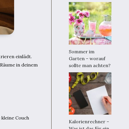
Sommer im
ieren einlädt.
Garten – worauf
e Räume in deinem
sollte man achten?
e kleine Couch
Kalorienrechner –
Was ist das für ein