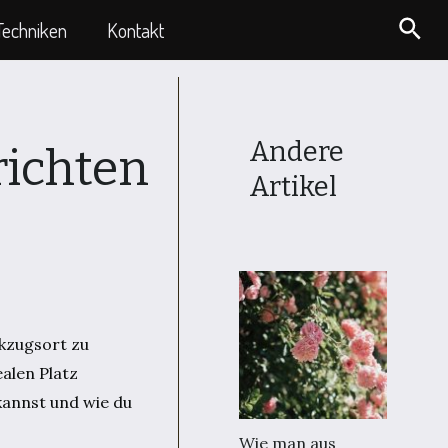
Suc
Techniken
Kontakt
Andere
richten
Artikel
ckzugsort zu
ealen Platz
kannst und wie du
Wie man aus