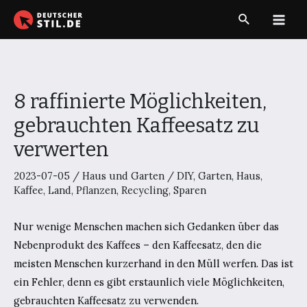
Zum
Suche
Inhalt
Main
springen
Men
8 raffinierte Möglichkeiten,
gebrauchten Kaffeesatz zu
verwerten
2023-07-05
/
Haus und Garten
/
DIY
,
Garten
,
Haus
,
Kaffee
,
Land
,
Pflanzen
,
Recycling
,
Sparen
Nur wenige Menschen machen sich Gedanken über das
Nebenprodukt des Kaffees – den Kaffeesatz, den die
meisten Menschen kurzerhand in den Müll werfen. Das ist
ein Fehler, denn es gibt erstaunlich viele Möglichkeiten,
gebrauchten Kaffeesatz zu verwenden.