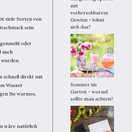
mit
vorhersehbarem
t viele Sorten von
Gewinn – lohnt
sich das?
Geschmack sein.
oggenmehl oder
d auch
t wurden.
 schnell direkt mit
Sommer im
mem Wasser
Garten – worauf
ügen Sie warmes,
sollte man achten?
n wäre natürlich