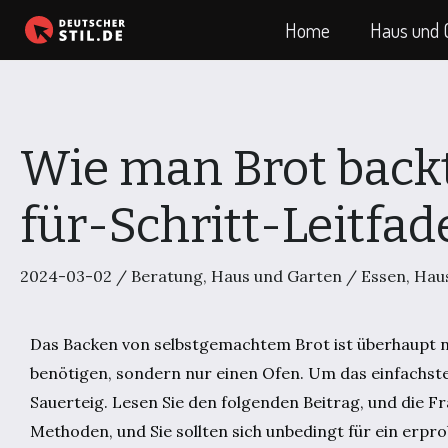
Zum
Home
Haus und 
Inhalt
springen
Wie man Brot backt
für-Schritt-Leitfad
2024-03-02
/
Beratung
,
Haus und Garten
/
Essen
,
Hau
Das Backen von selbstgemachtem Brot ist überhaupt nic
benötigen, sondern nur einen Ofen. Um das einfachste
Sauerteig. Lesen Sie den folgenden Beitrag, und die F
Methoden, und Sie sollten sich unbedingt für ein erpr