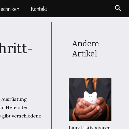
Suc
Techniken
Kontakt
Andere
hritt-
Artikel
e Ausrüstung
und Hefe oder
s gibt verschiedene
Langfristig sparen