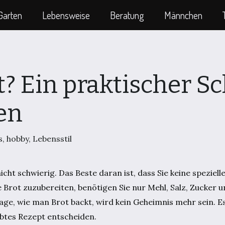
Garten
Lebensweise
Beratung
Männchen
? Ein praktischer Sc
en
s
,
hobby
,
Lebensstil
ht schwierig. Das Beste daran ist, dass Sie keine speziell
 Brot zuzubereiten, benötigen Sie nur Mehl, Salz, Zucker 
rage, wie man Brot backt, wird kein Geheimnis mehr sein. E
obtes Rezept entscheiden.