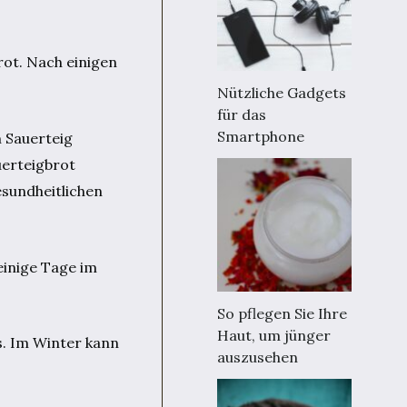
ot. Nach einigen
Nützliche Gadgets
für das
Smartphone
m Sauerteig
uerteigbrot
esundheitlichen
einige Tage im
So pflegen Sie Ihre
Haut, um jünger
s. Im Winter kann
auszusehen