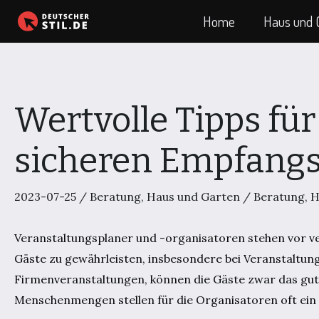
Zum
Home
Haus und 
Inhalt
springen
Wertvolle Tipps für
sicheren Empfang
2023-07-25
/
Beratung
,
Haus und Garten
/
Beratung
,
H
Veranstaltungsplaner und -organisatoren stehen vor v
Gäste zu gewährleisten, insbesondere bei Veranstaltung
Firmenveranstaltungen, können die Gäste zwar das gute
Menschenmengen stellen für die Organisatoren oft ein