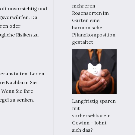
mehreren
oft unvorsichtig und
Rosensorten im
ungsvorwürfen. Da
Garten eine
hren oder
harmonische
gliche Risiken zu
Pflanzkomposition
gestaltet
veranstalten. Laden
hre Nachbarn Sie
 Wenn Sie Ihre
gel zu senken.
Langfristig sparen
mit
vorhersehbarem
Gewinn – lohnt
sich das?