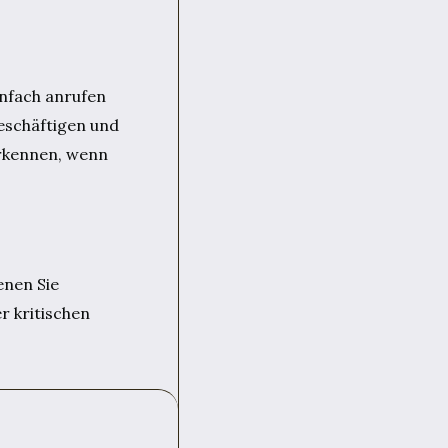
infach anrufen
beschäftigen und
erkennen, wenn
enen Sie
r kritischen