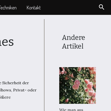
Suc
Techniken
Kontakt
Andere
nes
Artikel
 Sicherheit der
Shows, Privat- oder
rößere
Wie man aus