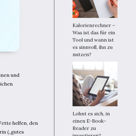
Kalorienrechner –
Was ist das für ein
Tool und wann ist
es sinnvoll, ihn zu
nutzen?
einen und
lichen
Lohnt es sich, in
einen E-Book-
Fette helfen, den
Reader zu
in („gutes
investieren?