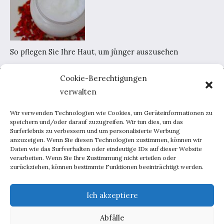
So pflegen Sie Ihre Haut, um jünger auszusehen
Cookie-Berechtigungen
Home
verwalten
AGB
Datenschutzerklärung
Wir verwenden Technologien wie Cookies, um Geräteinformationen zu
Portal-Werbung
speichern und/oder darauf zuzugreifen. Wir tun dies, um das
Surferlebnis zu verbessern und um personalisierte Werbung
Kontakt
anzuzeigen. Wenn Sie diesen Technologien zustimmen, können wir
Daten wie das Surfverhalten oder eindeutige IDs auf dieser Website
verarbeiten. Wenn Sie Ihre Zustimmung nicht erteilen oder
Haus und Garten
zurückziehen, können bestimmte Funktionen beeinträchtigt werden.
Lebensweise
Beratung
Ich akzeptiere
Inspirationen
Abfälle
Männchen