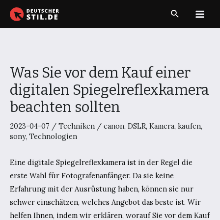
Zum
Suche
Inhalt
Main
springen
Men
Was Sie vor dem Kauf einer
digitalen Spiegelreflexkamera
beachten sollten
2023-04-07
/
Techniken
/
canon
,
DSLR
,
Kamera
,
kaufen
,
sony
,
Technologien
Eine digitale Spiegelreflexkamera ist in der Regel die
erste Wahl für Fotografenanfänger. Da sie keine
Erfahrung mit der Ausrüstung haben, können sie nur
schwer einschätzen, welches Angebot das beste ist. Wir
helfen Ihnen, indem wir erklären, worauf Sie vor dem Kauf