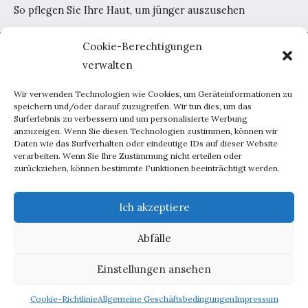
So pflegen Sie Ihre Haut, um jünger auszusehen
Cookie-Berechtigungen
Home
verwalten
AGB
Datenschutzerklärung
Wir verwenden Technologien wie Cookies, um Geräteinformationen zu
Portal-Werbung
speichern und/oder darauf zuzugreifen. Wir tun dies, um das
Surferlebnis zu verbessern und um personalisierte Werbung
Kontakt
anzuzeigen. Wenn Sie diesen Technologien zustimmen, können wir
Daten wie das Surfverhalten oder eindeutige IDs auf dieser Website
verarbeiten. Wenn Sie Ihre Zustimmung nicht erteilen oder
Haus und Garten
zurückziehen, können bestimmte Funktionen beeinträchtigt werden.
Lebensweise
Beratung
Ich akzeptiere
Inspirationen
Abfälle
Männchen
Techniken
Einstellungen ansehen
Copyright © 2026 deutscherstil.de
Cookie-Richtlinie
Allgemeine Geschäftsbedingungen
Impressum