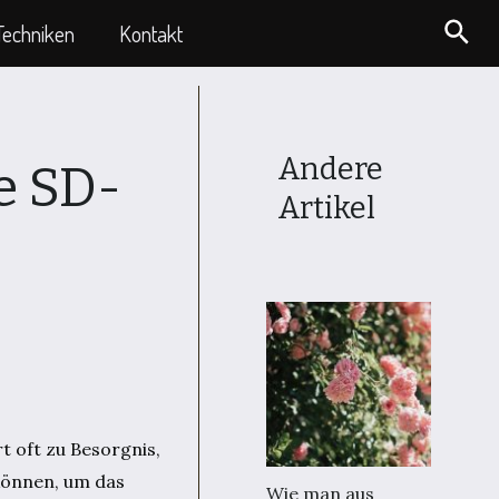
Suc
Techniken
Kontakt
Andere
e SD-
Artikel
t oft zu Besorgnis,
 können, um das
Wie man aus