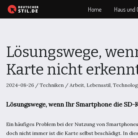
Zum
Home
Haus und 
Inhalt
springen
Lösungswege, wenn
Karte nicht erkenn
2024-08-26
/
Techniken
/
Arbeit
,
Lebensstil
,
Technolog
Lösungswege, wenn Ihr Smartphone die SD-K
Ein häufiges Problem bei der Nutzung von Smartphones i
doch nicht immer ist die Karte selbst beschädigt. In di