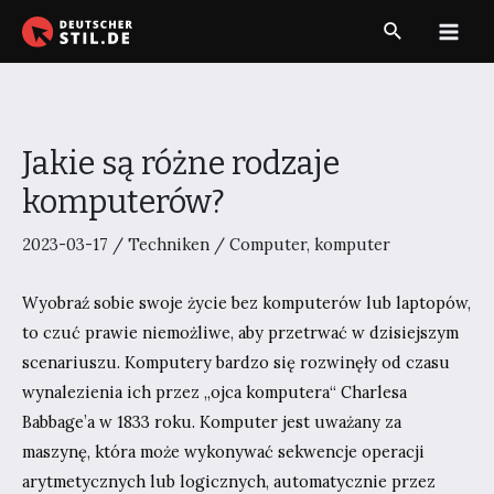
Zum
Suche
Inhalt
Main
springen
Men
Jakie są różne rodzaje
komputerów?
2023-03-17
/
Techniken
/
Computer
,
komputer
Wyobraź sobie swoje życie bez komputerów lub laptopów,
to czuć prawie niemożliwe, aby przetrwać w dzisiejszym
scenariuszu. Komputery bardzo się rozwinęły od czasu
wynalezienia ich przez „ojca komputera“ Charlesa
Babbage’a w 1833 roku. Komputer jest uważany za
maszynę, która może wykonywać sekwencje operacji
arytmetycznych lub logicznych, automatycznie przez