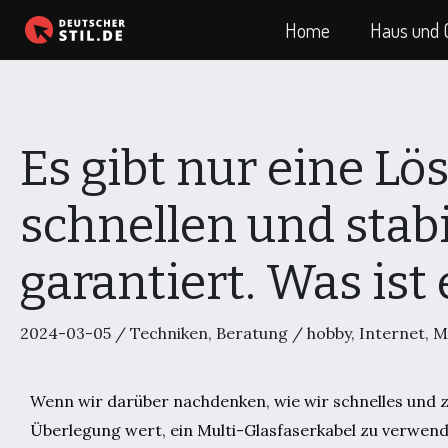
Zum
Home
Haus und 
Inhalt
springen
Es gibt nur eine Lö
schnellen und stab
garantiert. Was ist
2024-03-05
/
Techniken
,
Beratung
/
hobby
,
Internet
,
M
Wenn wir darüber nachdenken, wie wir schnelles und zu
Überlegung wert, ein Multi-Glasfaserkabel zu verwende