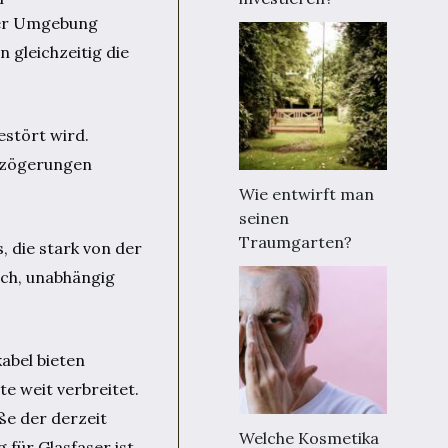
 der Umgebung
 gleichzeitig die
stört wird.
erzögerungen
Wie entwirft man
seinen
Traumgarten?
, die stark von der
lich, unabhängig
kabel bieten
e weit verbreitet.
ße der derzeit
Welche Kosmetika
 für Glasfaser ist