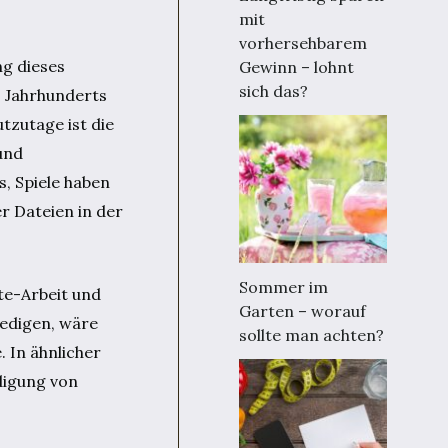
mit
vorhersehbarem
ng dieses
Gewinn – lohnt
sich das?
s Jahrhunderts
tzutage ist die
und
, Spiele haben
r Dateien in der
Sommer im
ote-Arbeit und
Garten – worauf
ledigen, wäre
sollte man achten?
 In ähnlicher
digung von