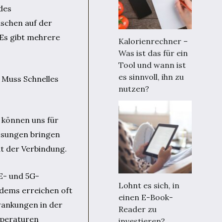
des
schen auf der
 Es gibt mehrere
Kalorienrechner –
Was ist das für ein
Tool und wann ist
es sinnvoll, ihn zu
n Muss Schnelles
nutzen?
 können uns für
Lösungen bringen
ät der Verbindung.
TE- und 5G-
Lohnt es sich, in
odems erreichen oft
einen E-Book-
wankungen in der
Reader zu
mperaturen
investieren?