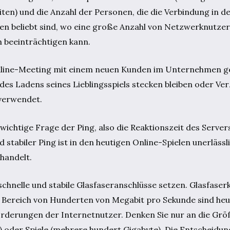
ten) und die Anzahl der Personen, die die Verbindung in
sten beliebt sind, wo eine große Anzahl von Netzwerknutzern
h beeinträchtigen kann.
Online-Meeting mit einem neuen Kunden im Unternehmen ge
s Ladens seines Lieblingsspiels stecken bleiben oder V
 verwendet.
wichtige Frage der Ping, also die Reaktionszeit des Servers
 stabiler Ping ist in den heutigen Online-Spielen unerläss
handelt.
 schnelle und stabile Glasfaseranschlüsse setzen. Glasfaser
 Bereich von Hunderten von Megabit pro Sekunde sind heut
forderungen der Internetnutzer. Denken Sie nur an die Grö
oder Spiele (mehrere hundert Gigabyte). Die Entscheidung