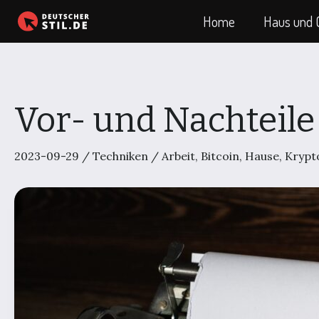
Zum
Home
Haus und 
Inhalt
springen
Vor- und Nachteil
2023-09-29
/
Techniken
/
Arbeit
,
Bitcoin
,
Hause
,
Krypt