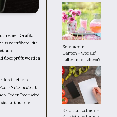
orm einer Grafik,
itszertifikate, die
Sommer im
et, um
Garten – worauf
nd überprüft werden
sollte man achten?
erden in einem
-Peer-Netz besteht
en. Jeder Peer wird
sich oft auf die
Kalorienrechner –
Was ist das für ein