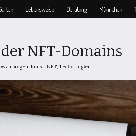
Garten
Lebensweise
Beratung
Männchen
e der NFT-Domains
owährungen
,
Kunst
,
NFT
,
Technologien