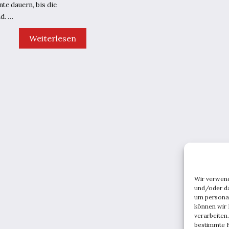
te dauern, bis die
nd. …
5
Weiterlesen
gut
bezahlte
Jobs,
die
man
auch
ohne
Hochschulabschluss
ausüben
kann
Wir verwen
und/oder da
um persona
können wir 
verarbeiten
bestimmte F