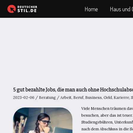
Zum
Home
Haus und 
Inhalt
springen
5 gut bezahlte Jobs, die man auch ohne Hochschulab
2023-02-06
/
Beratung
/
Arbeit
,
Beruf
,
Business
,
Geld
,
Karierre
,
S
Viele Menschen träumen davo
besuchen, aber das ist teuer
Studiengebühren, Unterkunft
nach dem Abschluss in die Sc