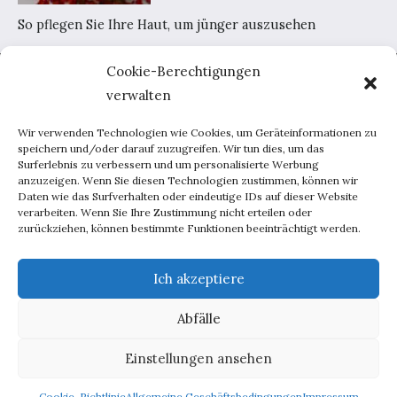
So pflegen Sie Ihre Haut, um jünger auszusehen
Cookie-Berechtigungen
Home
verwalten
AGB
Datenschutzerklärung
Wir verwenden Technologien wie Cookies, um Geräteinformationen zu
Portal-Werbung
speichern und/oder darauf zuzugreifen. Wir tun dies, um das
Surferlebnis zu verbessern und um personalisierte Werbung
Kontakt
anzuzeigen. Wenn Sie diesen Technologien zustimmen, können wir
Daten wie das Surfverhalten oder eindeutige IDs auf dieser Website
verarbeiten. Wenn Sie Ihre Zustimmung nicht erteilen oder
Haus und Garten
zurückziehen, können bestimmte Funktionen beeinträchtigt werden.
Lebensweise
Beratung
Ich akzeptiere
Inspirationen
Abfälle
Männchen
Techniken
Einstellungen ansehen
Copyright © 2026 deutscherstil.de
Cookie-Richtlinie
Allgemeine Geschäftsbedingungen
Impressum