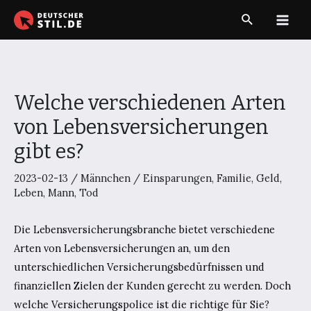
Zum
Suche
Inhalt
Main
springen
Men
Welche verschiedenen Arten
von Lebensversicherungen
gibt es?
2023-02-13
/
Männchen
/
Einsparungen
,
Familie
,
Geld
,
Leben
,
Mann
,
Tod
Die Lebensversicherungsbranche bietet verschiedene
Arten von Lebensversicherungen an, um den
unterschiedlichen Versicherungsbedürfnissen und
finanziellen Zielen der Kunden gerecht zu werden. Doch
welche Versicherungspolice ist die richtige für Sie?