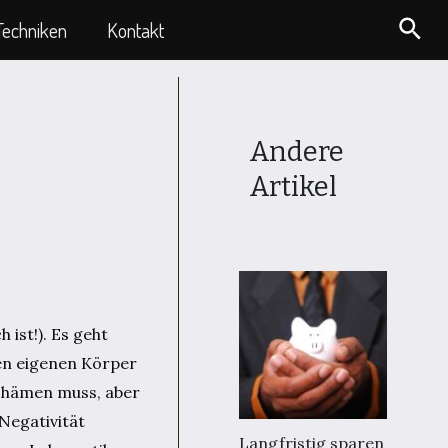
Suc
Techniken
Kontakt
Andere
Artikel
 ist!). Es geht
den eigenen Körper
schämen muss, aber
 Negativität
Langfristig sparen