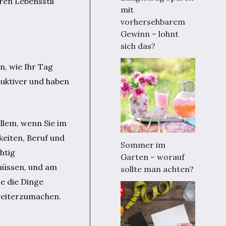
ren Lebensstil
mit
vorhersehbarem
Gewinn – lohnt
sich das?
n, wie Ihr Tag
duktiver und haben
allem, wenn Sie im
eiten, Beruf und
Sommer im
htig
Garten – worauf
 müssen, und am
sollte man achten?
ie die Dinge
 weiterzumachen.