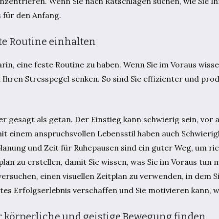
onzentrieren. Wenn Sie nach Ratschlägen suchen, wie Sie Ih
s für den Anfang.
ste Routine einhalten
arin, eine feste Routine zu haben. Wenn Sie im Voraus wisse
d Ihren Stresspegel senken. So sind Sie effizienter und pro
ter gesagt als getan. Der Einstieg kann schwierig sein, vor 
t einem anspruchsvollen Lebensstil haben auch Schwierigk
planung und Zeit für Ruhepausen sind ein guter Weg, um ric
lan zu erstellen, damit Sie wissen, was Sie im Voraus tun
ersuchen, einen visuellen Zeitplan zu verwenden, in dem S
htes Erfolgserlebnis verschaffen und Sie motivieren kann,
ür körperliche und geistige Bewegung finden