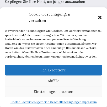
So pflegen Sie Ihre Haut, um jünger auszusehen
Cookie-Berechtigungen
Home
verwalten
AGB
Datenschutzerklärung
Wir verwenden Technologien wie Cookies, um Geräteinformationen zu
Portal-Werbung
speichern und/oder darauf zuzugreifen. Wir tun dies, um das
Surferlebnis zu verbessern und um personalisierte Werbung
Kontakt
anzuzeigen. Wenn Sie diesen Technologien zustimmen, können wir
Daten wie das Surfverhalten oder eindeutige IDs auf dieser Website
verarbeiten. Wenn Sie Ihre Zustimmung nicht erteilen oder
Haus und Garten
zurückziehen, können bestimmte Funktionen beeinträchtigt werden.
Lebensweise
Beratung
Ich akzeptiere
Inspirationen
Abfälle
Männchen
Techniken
Einstellungen ansehen
Copyright © 2026 deutscherstil.de
Cookie-Richtlinie
Allgemeine Geschäftsbedingungen
Impressum