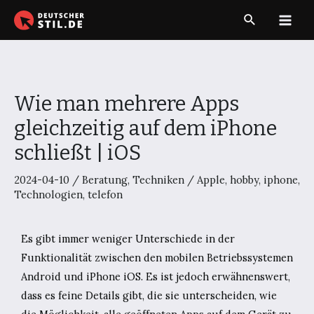
Zum
Suche
Inhalt
Main
springen
Men
Wie man mehrere Apps
gleichzeitig auf dem iPhone
schließt | iOS
2024-04-10
/
Beratung
,
Techniken
/
Apple
,
hobby
,
iphone
,
Technologien
,
telefon
Es gibt immer weniger Unterschiede in der
Funktionalität zwischen den mobilen Betriebssystemen
Android und iPhone iOS. Es ist jedoch erwähnenswert,
dass es feine Details gibt, die sie unterscheiden, wie