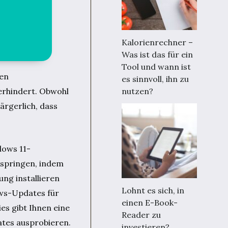
Kalorienrechner –
Was ist das für ein
Tool und wann ist
den
es sinnvoll, ihn zu
nutzen?
verhindert. Obwohl
ärgerlich, dass
dows 11-
rspringen, indem
ung installieren
Lohnt es sich, in
ows-Updates für
einen E-Book-
es gibt Ihnen eine
Reader zu
tes ausprobieren.
investieren?