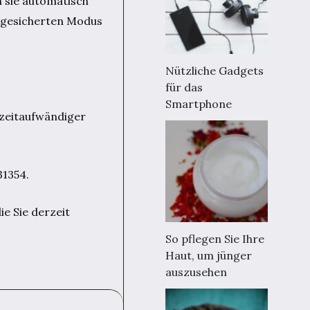
n sie automatisch
bgesicherten Modus
Nützliche Gadgets
für das
Smartphone
 zeitaufwändiger
31354.
ie Sie derzeit
So pflegen Sie Ihre
Haut, um jünger
auszusehen