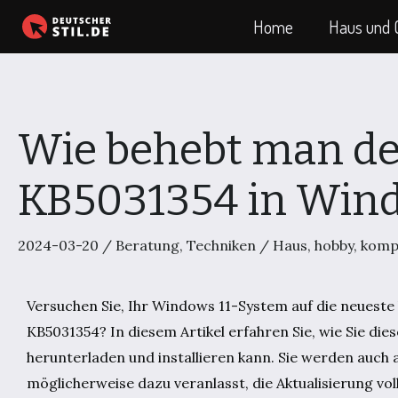
Zum
Home
Haus und 
Inhalt
springen
Wie behebt man de
KB5031354 in Wind
2024-03-20
/
Beratung
,
Techniken
/
Haus
,
hobby
,
komp
Versuchen Sie, Ihr Windows 11-System auf die neueste V
KB5031354? In diesem Artikel erfahren Sie, wie Sie di
herunterladen und installieren kann. Sie werden auc
möglicherweise dazu veranlasst, die Aktualisierung vo