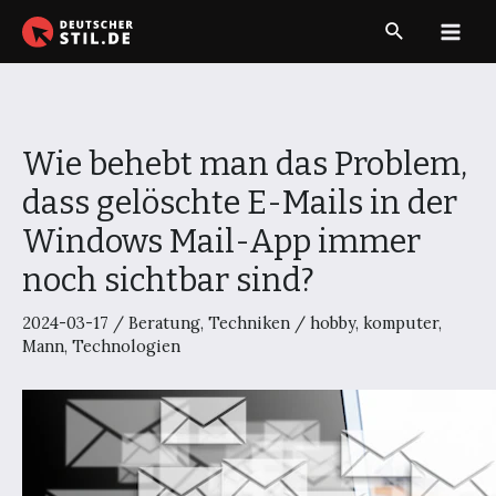
Zum
Suche
Inhalt
Main
springen
Men
Wie behebt man das Problem,
dass gelöschte E-Mails in der
Windows Mail-App immer
noch sichtbar sind?
2024-03-17
/
Beratung
,
Techniken
/
hobby
,
komputer
,
Mann
,
Technologien