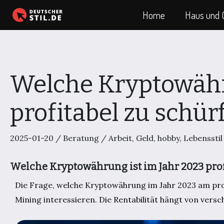
Zum
Home
Haus und 
Inhalt
springen
Welche Kryptowähr
profitabel zu schür
2025-01-20
/
Beratung
/
Arbeit
,
Geld
,
hobby
,
Lebensstil
Welche Kryptowährung ist im Jahr 2023 prof
Die Frage, welche Kryptowährung im Jahr 2023 am profi
Mining interessieren. Die Rentabilität hängt von vers