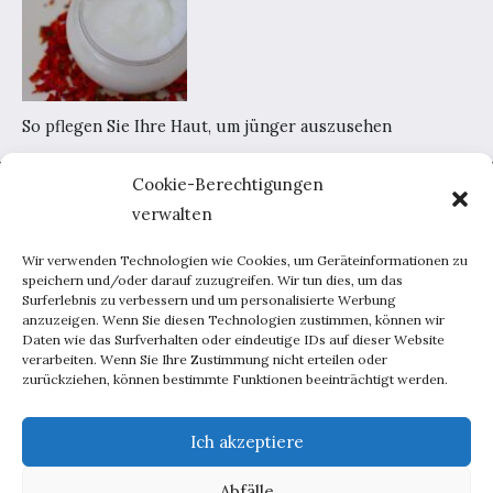
So pflegen Sie Ihre Haut, um jünger auszusehen
Cookie-Berechtigungen
Home
verwalten
AGB
Datenschutzerklärung
Wir verwenden Technologien wie Cookies, um Geräteinformationen zu
Portal-Werbung
speichern und/oder darauf zuzugreifen. Wir tun dies, um das
Surferlebnis zu verbessern und um personalisierte Werbung
Kontakt
anzuzeigen. Wenn Sie diesen Technologien zustimmen, können wir
Daten wie das Surfverhalten oder eindeutige IDs auf dieser Website
verarbeiten. Wenn Sie Ihre Zustimmung nicht erteilen oder
Haus und Garten
zurückziehen, können bestimmte Funktionen beeinträchtigt werden.
Lebensweise
Beratung
Ich akzeptiere
Inspirationen
Abfälle