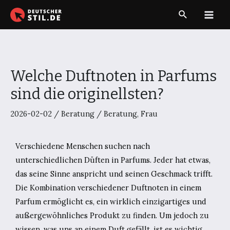
Zum
Suche
Inhalt
Main
springen
Men
Welche Duftnoten in Parfums
sind die originellsten?
2026-02-02
/
Beratung
/
Beratung
,
Frau
Verschiedene Menschen suchen nach
unterschiedlichen Düften in Parfums. Jeder hat etwas,
das seine Sinne anspricht und seinen Geschmack trifft.
Die Kombination verschiedener Duftnoten in einem
Parfum ermöglicht es, ein wirklich einzigartiges und
außergewöhnliches Produkt zu finden. Um jedoch zu
wissen, was uns an einem Duft gefällt, ist es wichtig,