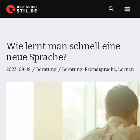
Zum
Suche
Inhalt
Main
springen
Men
Wie lernt man schnell eine
neue Sprache?
2023-09-19
/
Beratung
/
Beratung
,
Fremdsprache
,
Lernen