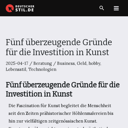
Zum
Suche
Inhalt
Main
springen
Men
Fünf überzeugende Gründe
für die Investition in Kunst
2025-04-17
/
Beratung
/
Business
,
Geld
,
hobby
,
Lebensstil
,
Technologien
Fünf überzeugende Gründe für die
Investition in Kunst
Die Faszination für Kunst begleitet die Menschheit
seit den Zeiten prähistorischer Höhlenmalereien bis
hin zur vielfältigen zeitgenössischen Kunst.