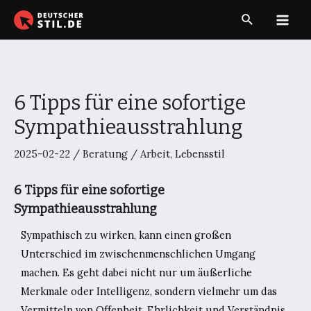
Zum
Suche
Inhalt
Main
springen
Men
6 Tipps für eine sofortige
Sympathieausstrahlung
2025-02-22
/
Beratung
/
Arbeit
,
Lebensstil
6 Tipps für eine sofortige
Sympathieausstrahlung
Sympathisch zu wirken, kann einen großen
Unterschied im zwischenmenschlichen Umgang
machen. Es geht dabei nicht nur um äußerliche
Merkmale oder Intelligenz, sondern vielmehr um das
Vermitteln von Offenheit, Ehrlichkeit und Verständnis.