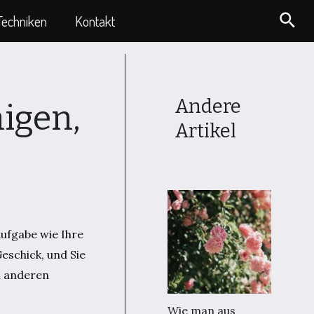
Suc
Techniken
Kontakt
Andere
nigen,
Artikel
Aufgabe wie Ihre
eschick, und Sie
n anderen
Wie man aus