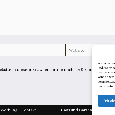
Website
Wir verwen
und/oder da
site in diesem Browser für die nächste Kommentierung 
um persona
können wir 
verarbeiten
bestimmte F
Ich ak
l-Werbung
Kontakt
Haus und Garten
Lebenswe