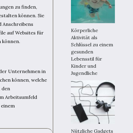
ungen zu finden,
estalten können. Sie
nd Anschreibens
Körperliche
ile auf Websites für
Aktivität als
n können.
Schlüssel zu einem
gesunden
Lebensstil für
Kinder und
e der Unternehmen in
Jugendliche
machen können, welche
n den
em Arbeitsumfeld
u einem
Nützliche Gadgets