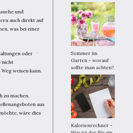
ensuche und
ern auch direkt auf
en, was bei einer
Sommer im
staltungen oder
Garten – worauf
 nicht
sollte man achten?
n Weg weisen kann.
ch zu machen.
Stellenangeboten aus
 möchte, wäre dies
Kalorienrechner –
Was ist das für ein