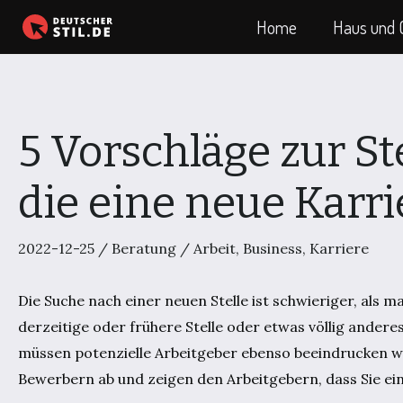
Zum
Home
Haus und 
Inhalt
springen
5 Vorschläge zur St
die eine neue Karr
2022-12-25
/
Beratung
/
Arbeit
,
Business
,
Karriere
Die Suche nach einer neuen Stelle ist schwieriger, als 
derzeitige oder frühere Stelle oder etwas völlig andere
müssen potenzielle Arbeitgeber ebenso beeindrucken wi
Bewerbern ab und zeigen den Arbeitgebern, dass Sie ein 