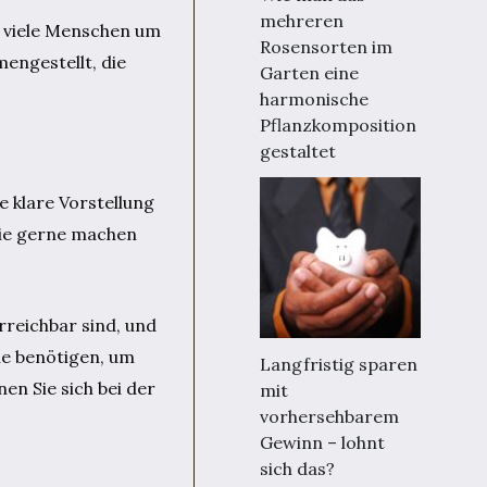
mehreren
h viele Menschen um
Rosensorten im
mengestellt, die
Garten eine
harmonische
Pflanzkomposition
gestaltet
e klare Vorstellung
 Sie gerne machen
.
rreichbar sind, und
ie benötigen, um
Langfristig sparen
en Sie sich bei der
mit
vorhersehbarem
Gewinn – lohnt
sich das?